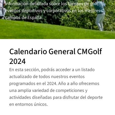
información detallada sobre los torneos de golf, 
Circuito Heineken
eventos deportivos y corporativos en los mejores 
campos de España.
Contact us
Calendario General CMGolf 
2024
En esta sección, podrás acceder a un listado 
actualizado de todos nuestros eventos 
programados en el 2024. Año a año ofrecemos 
una amplia variedad de competiciones y 
actividades diseñadas para disfrutar del deporte 
en entornos únicos.