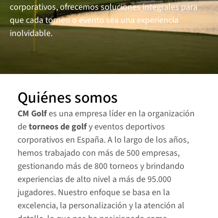
corporativos, ofrecemos soluciones integrales para 
Circuito Heineken
que cada torneo o evento sea una experiencia 
inolvidable.
Contact us
Quiénes somos
CM Golf
 es una empresa líder en la organización 
de 
torneos de golf
 y eventos deportivos 
corporativos en España. A lo largo de los años, 
hemos trabajado con más de 500 empresas, 
gestionando más de 800 torneos y brindando 
experiencias de alto nivel a más de 95.000 
jugadores. Nuestro enfoque se basa en la 
excelencia, la personalización y la atención al 