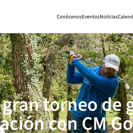
Conócenos
Eventos
Noticias
Calend
gran torneo de go
zación con CM Go