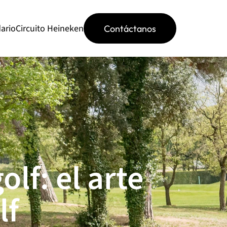
ario
Circuito Heineken
Contáctanos
lf: el arte 
lf