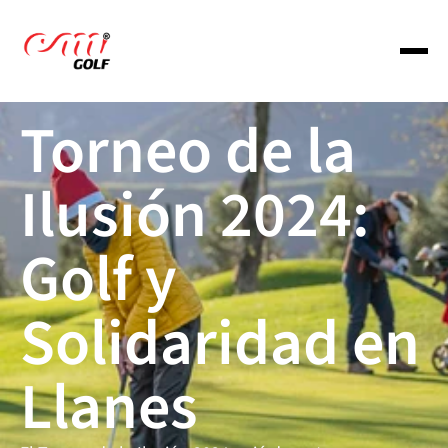
Torneo de la 
About us
Ilusión 2024: 
Services
Golf y 
Portfolio
Solidaridad en 
Portfolio
Llanes
Portfolio