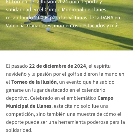
El Torneo de la Ilusión 2024 unió deporte y 
Circuito Heineken
solidaridad en el Campo Municipal de Llanes, 
recaudando 2.000€ para las víctimas de la DANA en 
Contact us
Valencia. Ganadores, momentos destacados y más.
El pasado 
22 de diciembre de 2024
, el espíritu 
navideño y la pasión por el golf se dieron la mano en 
el 
Torneo de la Ilusión
, un evento que ha sabido 
ganarse un lugar destacado en el calendario 
deportivo. Celebrado en el emblemático 
Campo 
Municipal de Llanes
, esta cita no solo fue una 
competición, sino también una muestra de cómo el 
deporte puede ser una herramienta poderosa para la 
solidaridad.