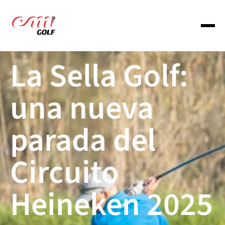
La Sella Golf: 
About us
una nueva 
Services
parada del 
Portfolio
Circuito 
Portfolio
Heineken 2025 
Portfolio