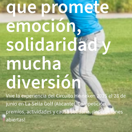
que promete 
Circuito Heineken
emoción, 
Contact us
solidaridad y 
mucha 
diversión
Vive la experiencia del Circuito Heineken 2025 el 28 de 
junio en La Sella Golf (Alicante). Competición, 
premios, actividades y causa solidaria. ¡Inscripciones 
abiertas!