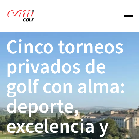
Cinco torneos 
About us
privados de 
Services
golf con alma: 
Portfolio
deporte, 
Portfolio
excelencia y 
Portfolio